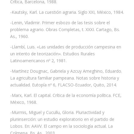
Crítica, Barcelona, 1988.
-Kautsky, Karl. La cuestión agraria. Siglo XXI, México, 1984.
-Lenin, Vladimir. Primer esbozo de las tesis sobre el
problema agrario. Obras Completas, t. XXXI. Cartago, Bs.
As., 1960.
-Llambí, Luis. «Las unidades de producción campesina en
un intento de teorización». Estudios Rurales
Latinoamericanos nº 2, 1981.
-Martínez Dougnac, Gabriela y Azcuy Ameghino, Eduardo.
La agricultura familiar pampeana. Notas sobre historia y
actualidad. Eutopía nº 6, FLACSO-Ecuador, Quito, 2014.
-Marx, Karl. El capital. Crítica de la economía política. FCE,
México, 1968.
-Murmis, Miguel y Cucullu, Gloria. Pluriactividad y
pluriinserción: un estudio exploratorio en el partido de
Lobos. En: AAVV. El campo en la sociología actual. La
Colmena, Bs. As., 2003.