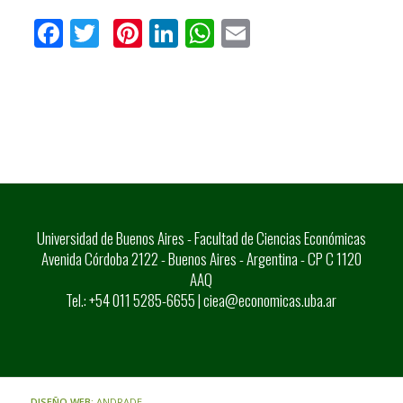
Facebook
Twitter
Pinterest
LinkedIn
WhatsApp
Email
Universidad de Buenos Aires - Facultad de Ciencias Económicas
Avenida Córdoba 2122 - Buenos Aires - Argentina - CP C 1120
AAQ
Tel.: +54 011 5285-6655 |
ciea@economicas.uba.ar
DISEÑO WEB:
ANDRADE