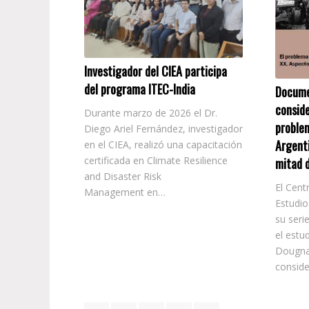
Investigador del CIEA participa
del programa ITEC-India
Docume
conside
Durante marzo de 2026 el Dr.
problem
Diego Ariel Fernández, investigador
Argenti
en el CIEA, realizó una capacitación
certificada en Climate Resilience
mitad d
and Disaster Risk
El Centr
Management en…
Estudio
su ser
el estu
Dougna
consid