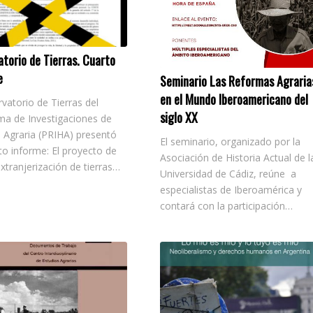
torio de Tierras. Cuarto
e
Seminario Las Reformas Agraria
en el Mundo Iberoamericano del
rvatorio de Tierras del
siglo XX
ma de Investigaciones de
a Agraria (PRIHA) presentó
El seminario, organizado por la
to informe: El proyecto de
Asociación de Historia Actual de l
extranjerización de tierras…
Universidad de Cádiz, reúne a
especialistas de Iberoamérica y
contará con la participación…