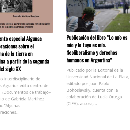
Publicación del libro “Lo mío es
nto especial Algunas
mío y lo tuyo es mío.
raciones sobre el
Neoliberalismo y derechos
a de la tierra en
humanos en Argentina”
na a partir de la segunda
el siglo XX
Publicado por la Editorial de la
Universidad Nacional de La Plata,
o Interdisciplinario de
editado por Juan Pablo
s Agrarios edita dentro de
Bohoslavsky, cuenta con la
ie «Documentos de trabajo»
colaboración de Lucía Ortega
dio de Gabriela Martínez
(CIEA), autora,…
c “Algunas
eraciones…