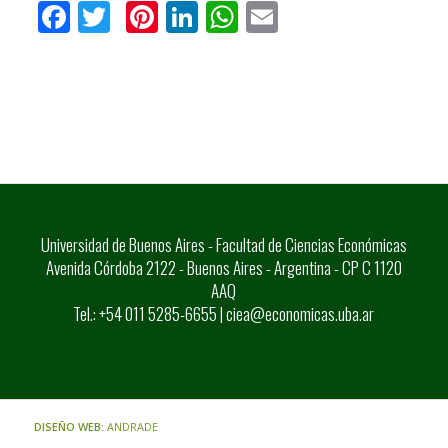
Facebook
Twitter
Pinterest
LinkedIn
WhatsApp
Email
Universidad de Buenos Aires - Facultad de Ciencias Económicas
Avenida Córdoba 2122 - Buenos Aires - Argentina - CP C 1120
AAQ
Tel.: +54 011 5285-6655 |
ciea@economicas.uba.ar
DISEÑO WEB:
ANDRADE