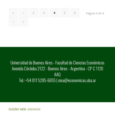
«
‹
2
3
4
5
6
Página 4 de 6
›
»
Universidad de Buenos Aires - Facultad de Ciencias Económicas
Avenida Córdoba 2122 - Buenos Aires - Argentina - CP C 1120
AAQ
Tel.: +54 011 5285-6655 |
ciea@economicas.uba.ar
DISEÑO WEB:
ANDRADE